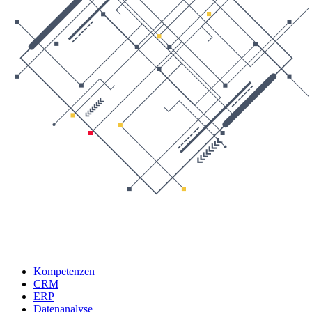
Kompetenzen
CRM
ERP
Datenanalyse