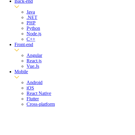
Back-end
Java
.NET
PHP
Python
Node.js
C++
Front-end
Angular
React.js
Vue.Js
Mobile
Android
iOS
React Native
Flutter
Cross-platform