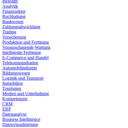
mHealth
Analytik
Finanzsektor
Buchhaltung
Bankwesen
Zahlungsabwicklung
Trading
Versicherung
Produktion und Fertigung
Vorausschauende Wartung
Intelligente Fertigung
E-Commerce und Handel
Telekommunikation
Automobilindustrie
Bildungswesen
Logistik und Transport
Immobilien
Tourismus
Medien und Unterhaltung
Kompetenzen
CRM
ERP
Datenanalyse
Business Intelligence
Datenvisualisierung