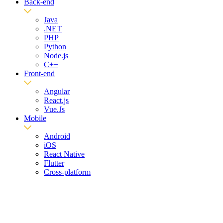
Back-end
Java
.NET
PHP
Python
Node.js
C++
Front-end
Angular
React.js
Vue.Js
Mobile
Android
iOS
React Native
Flutter
Cross-platform