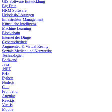
GIS Software Entwicklung
Big Data
HRM Software
Helpdesk-Lösungen
Infrastruktur-Management
Künstliche Intelligenz
Machine Learning
Blockchain
Internet der Dinge
Cybersicherheit
Augmented & Virtual Reality
Soziale Medien und Netzwerke
Technologien
Back-end
Java
.NET
PHP
Python
Node.js
C++
Front-end
Angular
React.js
Vue.Js
Mobile