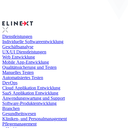
Dienstleistungen
Individuelle Softwareentwicklung
Geschäftsanalyse
UX/UI Dienstleistungen
Web Entwicklung
Mobile App-Entwicklung
Qualitätssicherung und Testen
Manuelles Testen
Automatisiertes Testen
DevOps
Cloud Applikation Entwicklung
SaaS Applikation Entwicklung
Anwendungswartung und Support
Software-Produktentwicklung
Branchen
Gesundheitswesen
Kliniken- und Personalmanagement
Pflegemanagement