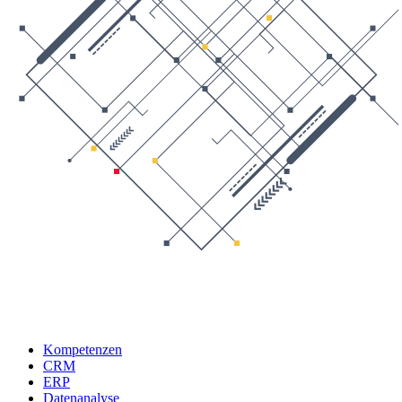
Kompetenzen
CRM
ERP
Datenanalyse