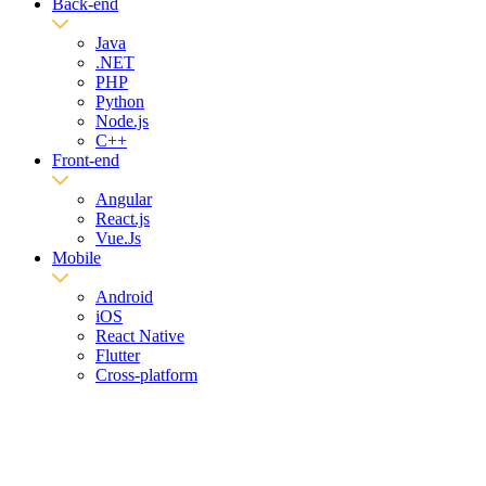
Back-end
Java
.NET
PHP
Python
Node.js
C++
Front-end
Angular
React.js
Vue.Js
Mobile
Android
iOS
React Native
Flutter
Cross-platform