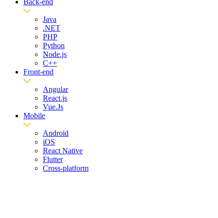
Back-end
Java
.NET
PHP
Python
Node.js
C++
Front-end
Angular
React.js
Vue.Js
Mobile
Android
iOS
React Native
Flutter
Cross-platform