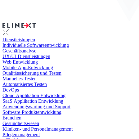
Dienstleistungen
Individuelle Softwareentwicklung
Geschäftsanalyse
UX/UI Dienstleistungen
Web Entwicklung
Mobile App-Entwicklung
Qualitätssicherung und Testen
Manuelles Testen
Automatisiertes Testen
DevOps
Cloud Applikation Entwicklung
SaaS Applikation Entwicklung
Anwendungswartung und Support
Software-Produktentwicklung
Branchen
Gesundheitswesen
Kliniken- und Personalmanagement
Pflegemanagement