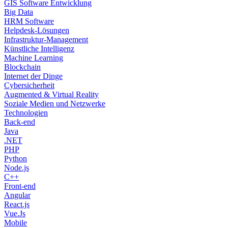
GIS Software Entwicklung
Big Data
HRM Software
Helpdesk-Lösungen
Infrastruktur-Management
Künstliche Intelligenz
Machine Learning
Blockchain
Internet der Dinge
Cybersicherheit
Augmented & Virtual Reality
Soziale Medien und Netzwerke
Technologien
Back-end
Java
.NET
PHP
Python
Node.js
C++
Front-end
Angular
React.js
Vue.Js
Mobile