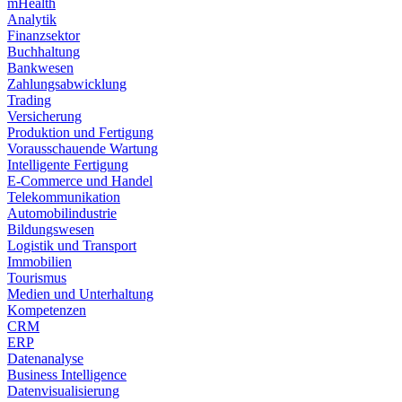
mHealth
Analytik
Finanzsektor
Buchhaltung
Bankwesen
Zahlungsabwicklung
Trading
Versicherung
Produktion und Fertigung
Vorausschauende Wartung
Intelligente Fertigung
E-Commerce und Handel
Telekommunikation
Automobilindustrie
Bildungswesen
Logistik und Transport
Immobilien
Tourismus
Medien und Unterhaltung
Kompetenzen
CRM
ERP
Datenanalyse
Business Intelligence
Datenvisualisierung