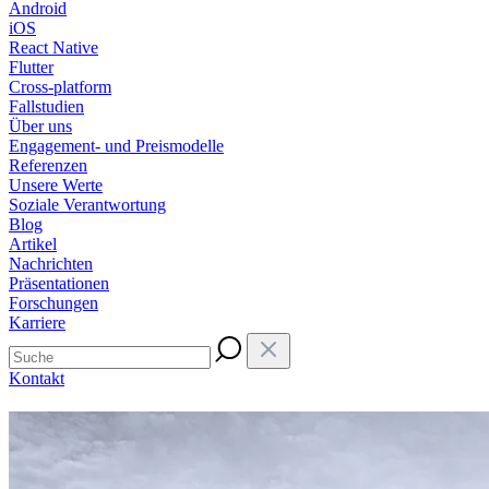
Android
iOS
React Native
Flutter
Cross-platform
Fallstudien
Über uns
Engagement- und Preismodelle
Referenzen
Unsere Werte
Soziale Verantwortung
Blog
Artikel
Nachrichten
Präsentationen
Forschungen
Karriere
Kontakt