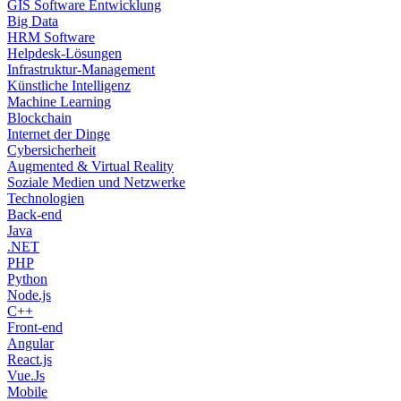
GIS Software Entwicklung
Big Data
HRM Software
Helpdesk-Lösungen
Infrastruktur-Management
Künstliche Intelligenz
Machine Learning
Blockchain
Internet der Dinge
Cybersicherheit
Augmented & Virtual Reality
Soziale Medien und Netzwerke
Technologien
Back-end
Java
.NET
PHP
Python
Node.js
C++
Front-end
Angular
React.js
Vue.Js
Mobile