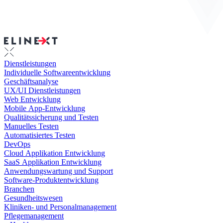
Dienstleistungen
Individuelle Softwareentwicklung
Geschäftsanalyse
UX/UI Dienstleistungen
Web Entwicklung
Mobile App-Entwicklung
Qualitätssicherung und Testen
Manuelles Testen
Automatisiertes Testen
DevOps
Cloud Applikation Entwicklung
SaaS Applikation Entwicklung
Anwendungswartung und Support
Software-Produktentwicklung
Branchen
Gesundheitswesen
Kliniken- und Personalmanagement
Pflegemanagement