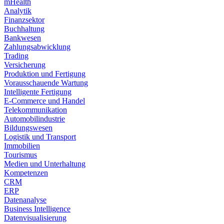
mHealth
Analytik
Finanzsektor
Buchhaltung
Bankwesen
Zahlungsabwicklung
Trading
Versicherung
Produktion und Fertigung
Vorausschauende Wartung
Intelligente Fertigung
E-Commerce und Handel
Telekommunikation
Automobilindustrie
Bildungswesen
Logistik und Transport
Immobilien
Tourismus
Medien und Unterhaltung
Kompetenzen
CRM
ERP
Datenanalyse
Business Intelligence
Datenvisualisierung