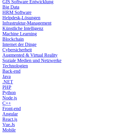
GIS Software Entwicklung
Big Data
HRM Software
Helpdesk-Lösungen
Infrastruktur-Management
Künstliche Intelligenz
Machine Learning
Blockchain
Internet der Dinge
Cybersicherheit
Augmented & Virtual Reality
Soziale Medien und Netzwerke
Technologien
Back-end
Java
.NET
PHP
Python
Node.js
C++
Front-end
Angular
React.js
Vue.Js
Mobile