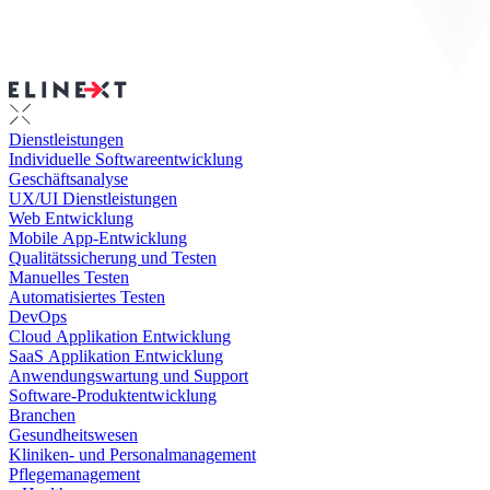
Dienstleistungen
Individuelle Softwareentwicklung
Geschäftsanalyse
UX/UI Dienstleistungen
Web Entwicklung
Mobile App-Entwicklung
Qualitätssicherung und Testen
Manuelles Testen
Automatisiertes Testen
DevOps
Cloud Applikation Entwicklung
SaaS Applikation Entwicklung
Anwendungswartung und Support
Software-Produktentwicklung
Branchen
Gesundheitswesen
Kliniken- und Personalmanagement
Pflegemanagement