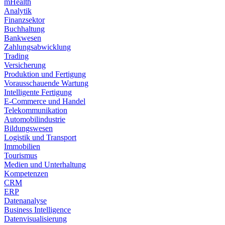
mHealth
Analytik
Finanzsektor
Buchhaltung
Bankwesen
Zahlungsabwicklung
Trading
Versicherung
Produktion und Fertigung
Vorausschauende Wartung
Intelligente Fertigung
E-Commerce und Handel
Telekommunikation
Automobilindustrie
Bildungswesen
Logistik und Transport
Immobilien
Tourismus
Medien und Unterhaltung
Kompetenzen
CRM
ERP
Datenanalyse
Business Intelligence
Datenvisualisierung