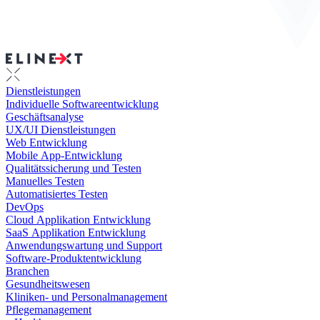
Dienstleistungen
Individuelle Softwareentwicklung
Geschäftsanalyse
UX/UI Dienstleistungen
Web Entwicklung
Mobile App-Entwicklung
Qualitätssicherung und Testen
Manuelles Testen
Automatisiertes Testen
DevOps
Cloud Applikation Entwicklung
SaaS Applikation Entwicklung
Anwendungswartung und Support
Software-Produktentwicklung
Branchen
Gesundheitswesen
Kliniken- und Personalmanagement
Pflegemanagement