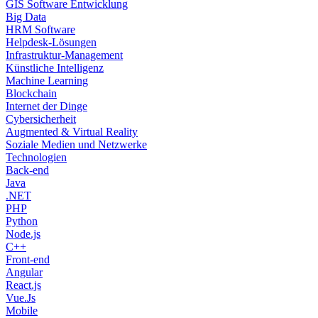
GIS Software Entwicklung
Big Data
HRM Software
Helpdesk-Lösungen
Infrastruktur-Management
Künstliche Intelligenz
Machine Learning
Blockchain
Internet der Dinge
Cybersicherheit
Augmented & Virtual Reality
Soziale Medien und Netzwerke
Technologien
Back-end
Java
.NET
PHP
Python
Node.js
C++
Front-end
Angular
React.js
Vue.Js
Mobile