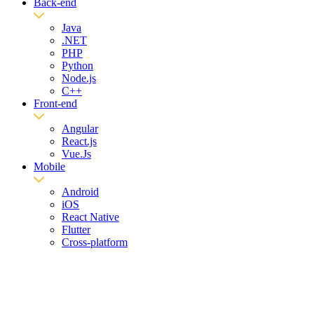
Back-end
Java
.NET
PHP
Python
Node.js
C++
Front-end
Angular
React.js
Vue.Js
Mobile
Android
iOS
React Native
Flutter
Cross-platform