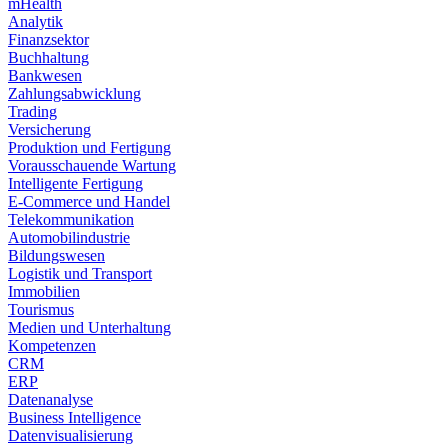
mHealth
Analytik
Finanzsektor
Buchhaltung
Bankwesen
Zahlungsabwicklung
Trading
Versicherung
Produktion und Fertigung
Vorausschauende Wartung
Intelligente Fertigung
E-Commerce und Handel
Telekommunikation
Automobilindustrie
Bildungswesen
Logistik und Transport
Immobilien
Tourismus
Medien und Unterhaltung
Kompetenzen
CRM
ERP
Datenanalyse
Business Intelligence
Datenvisualisierung