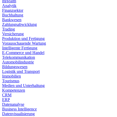
mHealth
Analytik
Finanzsektor
Buchhaltung
Bankwesen
Zahlungsabwicklung
Trading
Versicherung
Produktion und Fertigung
Vorausschauende Wartung
Intelligente Fertigung
E-Commerce und Handel
Telekommunikation
Automobilindustrie
Bildungswesen
Logistik und Transport
Immobilien
Tourismus
Medien und Unterhaltung
Kompetenzen
CRM
ERP
Datenanalyse
Business Intelligence
Datenvisualisierung