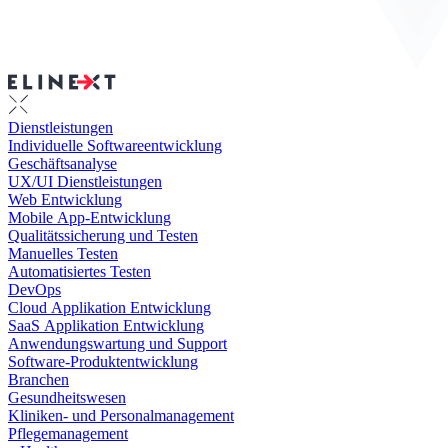
Dienstleistungen
Individuelle Softwareentwicklung
Geschäftsanalyse
UX/UI Dienstleistungen
Web Entwicklung
Mobile App-Entwicklung
Qualitätssicherung und Testen
Manuelles Testen
Automatisiertes Testen
DevOps
Cloud Applikation Entwicklung
SaaS Applikation Entwicklung
Anwendungswartung und Support
Software-Produktentwicklung
Branchen
Gesundheitswesen
Kliniken- und Personalmanagement
Pflegemanagement