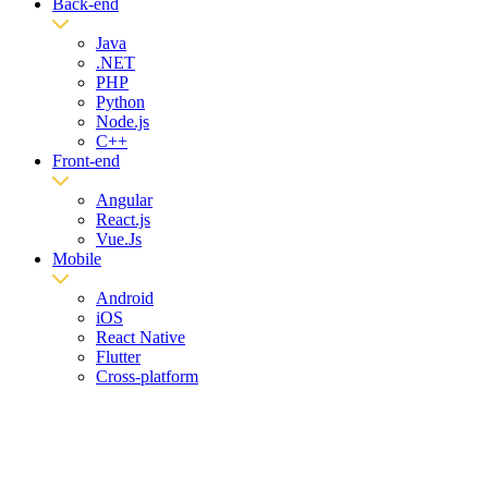
Back-end
Java
.NET
PHP
Python
Node.js
C++
Front-end
Angular
React.js
Vue.Js
Mobile
Android
iOS
React Native
Flutter
Cross-platform