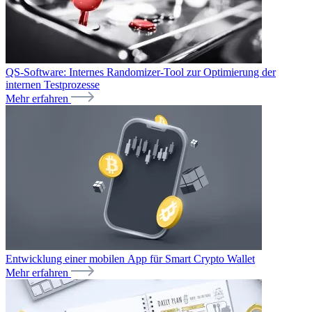
QS-Software: Internes Randomizer-Tool zur Optimierung der
internen Testprozesse
Mehr erfahren
Entwicklung einer mobilen App für Smart Crypto Wallet
Mehr erfahren