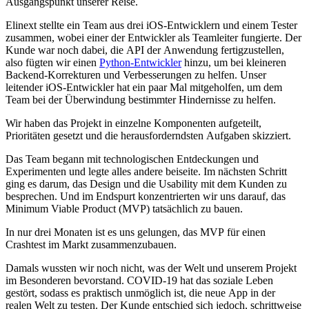
Ausgangspunkt unserer Reise.
Elinext stellte ein Team aus drei iOS-Entwicklern und einem Tester
zusammen, wobei einer der Entwickler als Teamleiter fungierte. Der
Kunde war noch dabei, die API der Anwendung fertigzustellen,
also fügten wir einen
Python-Entwickler
hinzu, um bei kleineren
Backend-Korrekturen und Verbesserungen zu helfen. Unser
leitender iOS-Entwickler hat ein paar Mal mitgeholfen, um dem
Team bei der Überwindung bestimmter Hindernisse zu helfen.
Wir haben das Projekt in einzelne Komponenten aufgeteilt,
Prioritäten gesetzt und die herausforderndsten Aufgaben skizziert.
Das Team begann mit technologischen Entdeckungen und
Experimenten und legte alles andere beiseite. Im nächsten Schritt
ging es darum, das Design und die Usability mit dem Kunden zu
besprechen. Und im Endspurt konzentrierten wir uns darauf, das
Minimum Viable Product (MVP) tatsächlich zu bauen.
In nur drei Monaten ist es uns gelungen, das MVP für einen
Crashtest im Markt zusammenzubauen.
Damals wussten wir noch nicht, was der Welt und unserem Projekt
im Besonderen bevorstand. COVID-19 hat das soziale Leben
gestört, sodass es praktisch unmöglich ist, die neue App in der
realen Welt zu testen. Der Kunde entschied sich jedoch, schrittweise