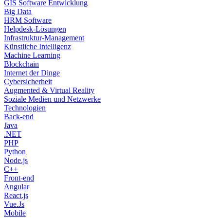
GIS Software Entwicklung
Big Data
HRM Software
Helpdesk-Lösungen
Infrastruktur-Management
Künstliche Intelligenz
Machine Learning
Blockchain
Internet der Dinge
Cybersicherheit
Augmented & Virtual Reality
Soziale Medien und Netzwerke
Technologien
Back-end
Java
.NET
PHP
Python
Node.js
C++
Front-end
Angular
React.js
Vue.Js
Mobile