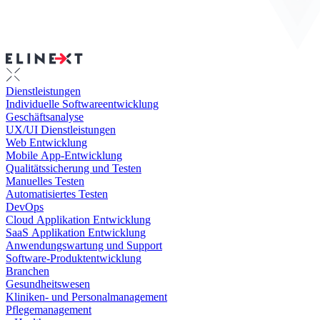
Dienstleistungen
Individuelle Softwareentwicklung
Geschäftsanalyse
UX/UI Dienstleistungen
Web Entwicklung
Mobile App-Entwicklung
Qualitätssicherung und Testen
Manuelles Testen
Automatisiertes Testen
DevOps
Cloud Applikation Entwicklung
SaaS Applikation Entwicklung
Anwendungswartung und Support
Software-Produktentwicklung
Branchen
Gesundheitswesen
Kliniken- und Personalmanagement
Pflegemanagement