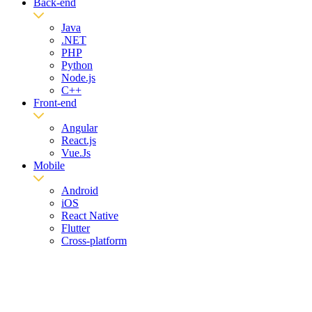
Back-end
Java
.NET
PHP
Python
Node.js
C++
Front-end
Angular
React.js
Vue.Js
Mobile
Android
iOS
React Native
Flutter
Cross-platform