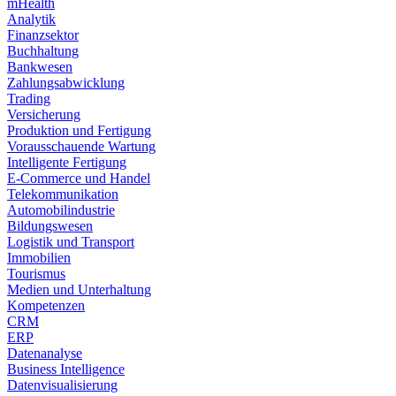
mHealth
Analytik
Finanzsektor
Buchhaltung
Bankwesen
Zahlungsabwicklung
Trading
Versicherung
Produktion und Fertigung
Vorausschauende Wartung
Intelligente Fertigung
E-Commerce und Handel
Telekommunikation
Automobilindustrie
Bildungswesen
Logistik und Transport
Immobilien
Tourismus
Medien und Unterhaltung
Kompetenzen
CRM
ERP
Datenanalyse
Business Intelligence
Datenvisualisierung