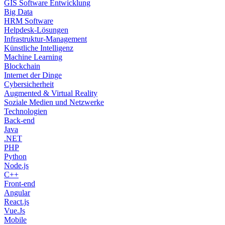
GIS Software Entwicklung
Big Data
HRM Software
Helpdesk-Lösungen
Infrastruktur-Management
Künstliche Intelligenz
Machine Learning
Blockchain
Internet der Dinge
Cybersicherheit
Augmented & Virtual Reality
Soziale Medien und Netzwerke
Technologien
Back-end
Java
.NET
PHP
Python
Node.js
C++
Front-end
Angular
React.js
Vue.Js
Mobile