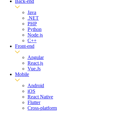
Back-end
Java
.NET
PHP
Python
Node.js
C++
Front-end
Angular
React.js
Vue.Js
Mobile
Android
iOS
React Native
Flutter
Cross-platform