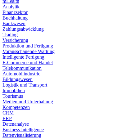
mHealth
Analytik
Finanzsektor
Buchhaltung
Bankwesen
Zahlungsabwicklung
Trading
Versicherung
Produktion und Fertigung
Vorausschauende Wartung
Intelligente Fertigung
E-Commerce und Handel
Telekommunikation
Automobilindustrie
Bildungswesen
Logistik und Transport
Immobilien
Tourismus
Medien und Unterhaltung
Kompetenzen
CRM
ERP
Datenanalyse
Business Intelligence
Datenvisualisierung