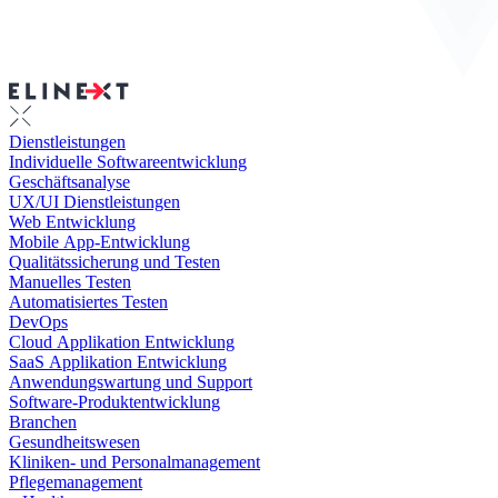
Dienstleistungen
Individuelle Softwareentwicklung
Geschäftsanalyse
UX/UI Dienstleistungen
Web Entwicklung
Mobile App-Entwicklung
Qualitätssicherung und Testen
Manuelles Testen
Automatisiertes Testen
DevOps
Cloud Applikation Entwicklung
SaaS Applikation Entwicklung
Anwendungswartung und Support
Software-Produktentwicklung
Branchen
Gesundheitswesen
Kliniken- und Personalmanagement
Pflegemanagement