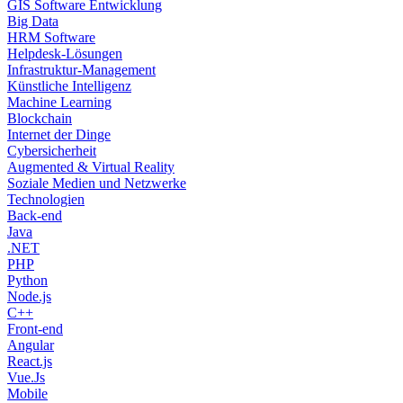
GIS Software Entwicklung
Big Data
HRM Software
Helpdesk-Lösungen
Infrastruktur-Management
Künstliche Intelligenz
Machine Learning
Blockchain
Internet der Dinge
Cybersicherheit
Augmented & Virtual Reality
Soziale Medien und Netzwerke
Technologien
Back-end
Java
.NET
PHP
Python
Node.js
C++
Front-end
Angular
React.js
Vue.Js
Mobile