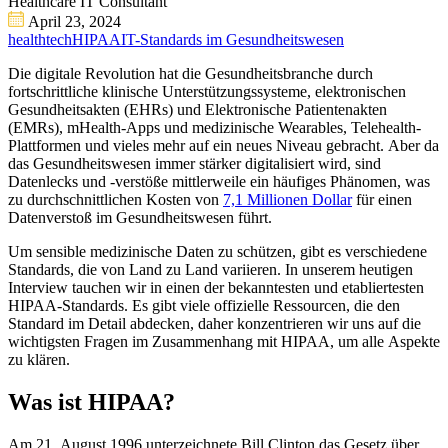
Healthcare IT Consultant
April 23, 2024
healthtech
HIPAA
IT-Standards im Gesundheitswesen
Die digitale Revolution hat die Gesundheitsbranche durch
fortschrittliche klinische Unterstützungssysteme, elektronischen
Gesundheitsakten (EHRs) und Elektronische Patientenakten
(EMRs), mHealth-Apps und medizinische Wearables, Telehealth-
Plattformen und vieles mehr auf ein neues Niveau gebracht. Aber da
das Gesundheitswesen immer stärker digitalisiert wird, sind
Datenlecks und -verstöße mittlerweile ein häufiges Phänomen, was
zu durchschnittlichen Kosten von
7,1 Millionen Dollar
für einen
Datenverstoß im Gesundheitswesen führt.
Um sensible medizinische Daten zu schützen, gibt es verschiedene
Standards, die von Land zu Land variieren. In unserem heutigen
Interview tauchen wir in einen der bekanntesten und etabliertesten
HIPAA-Standards. Es gibt viele offizielle Ressourcen, die den
Standard im Detail abdecken, daher konzentrieren wir uns auf die
wichtigsten Fragen im Zusammenhang mit HIPAA, um alle Aspekte
zu klären.
Was ist HIPAA?
Am 21. August 1996 unterzeichnete Bill Clinton das Gesetz über