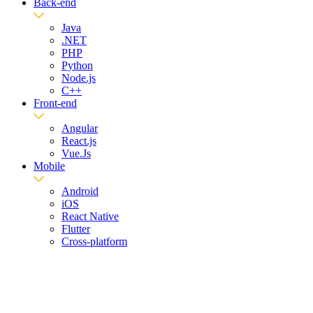
Back-end
Java
.NET
PHP
Python
Node.js
C++
Front-end
Angular
React.js
Vue.Js
Mobile
Android
iOS
React Native
Flutter
Cross-platform