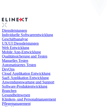
Dienstleistungen
Individuelle Softwareentwicklung
Geschäftsanalyse
UX/UI Dienstleistungen
Web Entwicklung
Mobile App-Entwicklung
Qualitätssicherung und Testen
Manuelles Testen
Automatisiertes Testen
DevOps
Cloud Applikation Entwicklung
SaaS Applikation Entwicklung
Anwendungswartung und Support
Software-Produktentwicklung
Branchen
Gesundheitswesen
Kliniken- und Personalmanagement
Pflegemanagement