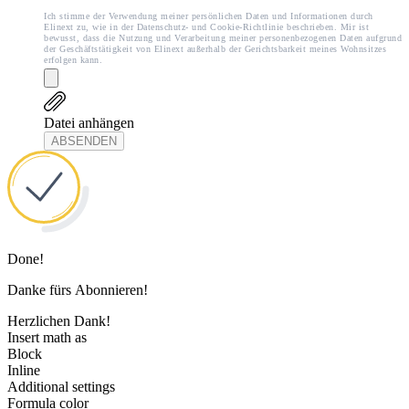
Ich stimme der Verwendung meiner persönlichen Daten und Informationen durch
Elinext zu, wie in der Datenschutz- und Cookie-Richtlinie beschrieben. Mir ist
bewusst, dass die Nutzung und Verarbeitung meiner personenbezogenen Daten aufgrund
der Geschäftstätigkeit von Elinext außerhalb der Gerichtsbarkeit meines Wohnsitzes
erfolgen kann.
Datei anhängen
ABSENDEN
Done!
Danke fürs Abonnieren!
Herzlichen Dank!
Insert math as
Block
Inline
Additional settings
Formula color