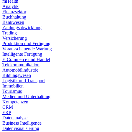
mHealth
Analytik
Finanzsektor
Buchhaltung
Bankwesen
Zahlungsabwicklung
Trading
Versicherung
Produktion und Fertigung
Vorausschauende Wartung
Intelligente Fertigung
E-Commerce und Handel
Telekommunikation
Automobilindustrie
Bildungswesen
Logistik und Transport
Immobilien
Tourismus
Medien und Unterhaltung
Kompetenzen
CRM
ERP
Datenanalyse
Business Intelligence
Datenvisualisierung