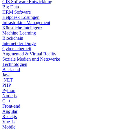
GIS Software Entwicklung
Big Data
HRM Software
Helpdesk-Lösungen
Infrastruktur-Management
Künstliche Intelligenz
Machine Learning
Blockchain
Internet der Dinge
Cybersicherheit
Augmented & Virtual Reality
Soziale Medien und Netzwerke
Technologien
Back-end
Java
.NET
PHP
Python
Node.js
C++
Front-end
Angular
React.js
Vue.Js
Mobile