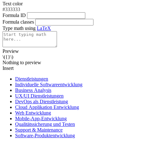
Text color
#333333
Formula ID
Formula classes
Type math using
LaTeX
Preview
\({}\)
Nothing to preview
Insert
Dienstleistungen
Individuelle Softwareentwicklung
Business Analysis
UX/UI Dienstleistungen
DevOps als Dienstleistung
Cloud Applikation Entwicklung
Web Entwicklung
Mobile-App-Entwicklung
Qualitätssicherung und Testen
Support & Maintenance
Software-Produktentwicklung