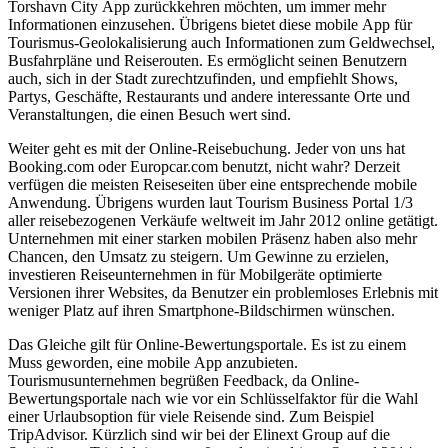
Torshavn City App zurückkehren möchten, um immer mehr
Informationen einzusehen. Übrigens bietet diese mobile App für
Tourismus-Geolokalisierung auch Informationen zum Geldwechsel,
Busfahrpläne und Reiserouten. Es ermöglicht seinen Benutzern
auch, sich in der Stadt zurechtzufinden, und empfiehlt Shows,
Partys, Geschäfte, Restaurants und andere interessante Orte und
Veranstaltungen, die einen Besuch wert sind.
Weiter geht es mit der Online-Reisebuchung. Jeder von uns hat
Booking.com oder Europcar.com benutzt, nicht wahr? Derzeit
verfügen die meisten Reiseseiten über eine entsprechende mobile
Anwendung. Übrigens wurden laut Tourism Business Portal 1/3
aller reisebezogenen Verkäufe weltweit im Jahr 2012 online getätigt.
Unternehmen mit einer starken mobilen Präsenz haben also mehr
Chancen, den Umsatz zu steigern. Um Gewinne zu erzielen,
investieren Reiseunternehmen in für Mobilgeräte optimierte
Versionen ihrer Websites, da Benutzer ein problemloses Erlebnis mit
weniger Platz auf ihren Smartphone-Bildschirmen wünschen.
Das Gleiche gilt für Online-Bewertungsportale. Es ist zu einem
Muss geworden, eine mobile App anzubieten.
Tourismusunternehmen begrüßen Feedback, da Online-
Bewertungsportale nach wie vor ein Schlüsselfaktor für die Wahl
einer Urlaubsoption für viele Reisende sind. Zum Beispiel
TripAdvisor. Kürzlich sind wir bei der Elinext Group auf die