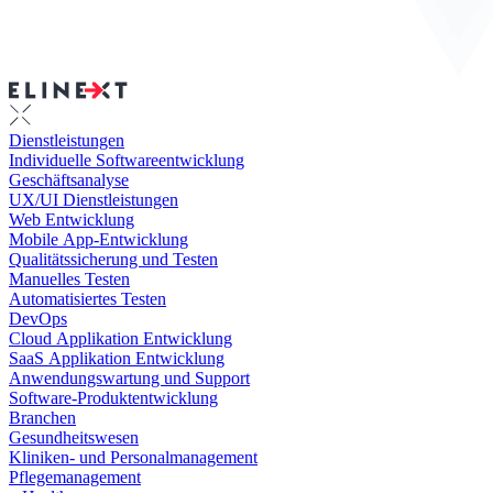
Dienstleistungen
Individuelle Softwareentwicklung
Geschäftsanalyse
UX/UI Dienstleistungen
Web Entwicklung
Mobile App-Entwicklung
Qualitätssicherung und Testen
Manuelles Testen
Automatisiertes Testen
DevOps
Cloud Applikation Entwicklung
SaaS Applikation Entwicklung
Anwendungswartung und Support
Software-Produktentwicklung
Branchen
Gesundheitswesen
Kliniken- und Personalmanagement
Pflegemanagement