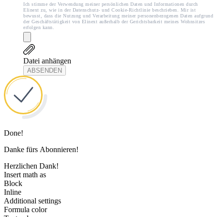
Ich stimme der Verwendung meiner persönlichen Daten und Informationen durch
Elinext zu, wie in der Datenschutz- und Cookie-Richtlinie beschrieben. Mir ist
bewusst, dass die Nutzung und Verarbeitung meiner personenbezogenen Daten aufgrund
der Geschäftstätigkeit von Elinext außerhalb der Gerichtsbarkeit meines Wohnsitzes
erfolgen kann.
Datei anhängen
ABSENDEN
Done!
Danke fürs Abonnieren!
Herzlichen Dank!
Insert math as
Block
Inline
Additional settings
Formula color