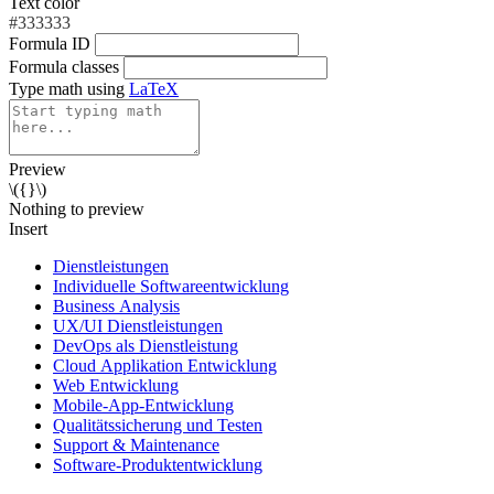
Text color
#333333
Formula ID
Formula classes
Type math using
LaTeX
Preview
\({}\)
Nothing to preview
Insert
Dienstleistungen
Individuelle Softwareentwicklung
Business Analysis
UX/UI Dienstleistungen
DevOps als Dienstleistung
Cloud Applikation Entwicklung
Web Entwicklung
Mobile-App-Entwicklung
Qualitätssicherung und Testen
Support & Maintenance
Software-Produktentwicklung