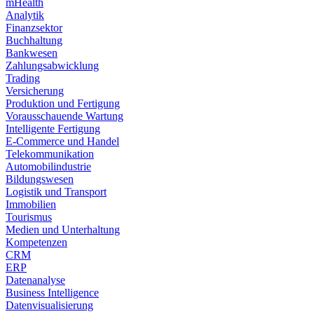
mHealth
Analytik
Finanzsektor
Buchhaltung
Bankwesen
Zahlungsabwicklung
Trading
Versicherung
Produktion und Fertigung
Vorausschauende Wartung
Intelligente Fertigung
E-Commerce und Handel
Telekommunikation
Automobilindustrie
Bildungswesen
Logistik und Transport
Immobilien
Tourismus
Medien und Unterhaltung
Kompetenzen
CRM
ERP
Datenanalyse
Business Intelligence
Datenvisualisierung