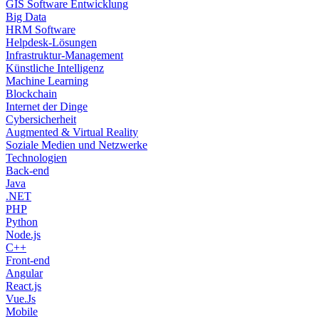
GIS Software Entwicklung
Big Data
HRM Software
Helpdesk-Lösungen
Infrastruktur-Management
Künstliche Intelligenz
Machine Learning
Blockchain
Internet der Dinge
Cybersicherheit
Augmented & Virtual Reality
Soziale Medien und Netzwerke
Technologien
Back-end
Java
.NET
PHP
Python
Node.js
C++
Front-end
Angular
React.js
Vue.Js
Mobile