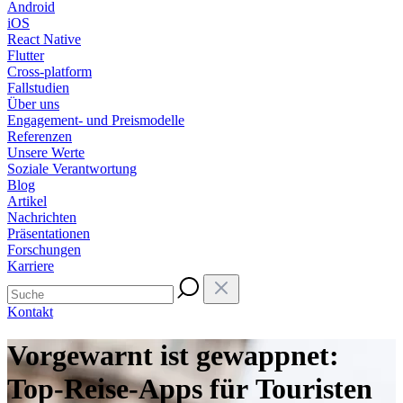
Android
iOS
React Native
Flutter
Cross-platform
Fallstudien
Über uns
Engagement- und Preismodelle
Referenzen
Unsere Werte
Soziale Verantwortung
Blog
Artikel
Nachrichten
Präsentationen
Forschungen
Karriere
Kontakt
Vorgewarnt ist gewappnet:
Top-Reise-Apps für Touristen