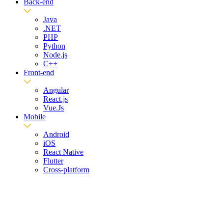
Back-end
Java
.NET
PHP
Python
Node.js
C++
Front-end
Angular
React.js
Vue.Js
Mobile
Android
iOS
React Native
Flutter
Cross-platform