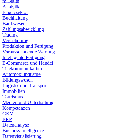
mHealth
Analytik
Finanzsektor
Buchhaltung
Bankwesen
Zahlungsabwicklung
Trading
Versicherung
Produktion und Fertigung
Vorausschauende Wartung
Intelligente Fertigung
E-Commerce und Handel
Telekommunikation
Automobilindustrie
Bildungswesen
Logistik und Transport
Immobilien
Tourismus
Medien und Unterhaltung
Kompetenzen
CRM
ERP
Datenanalyse
Business Intelligence
Datenvisualisierung