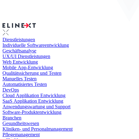
Dienstleistungen
Individuelle Softwareentwicklung
Geschäftsanalyse
UX/UI Dienstleistungen
Web Entwicklung
Mobile App-Entwicklung
Qualitätssicherung und Testen
Manuelles Testen
Automatisiertes Testen
DevOps
Cloud Applikation Entwicklung
SaaS Applikation Entwicklung
Anwendungswartung und Support
Software-Produktentwicklung
Branchen
Gesundheitswesen
Kliniken- und Personalmanagement
Pflegemanagement