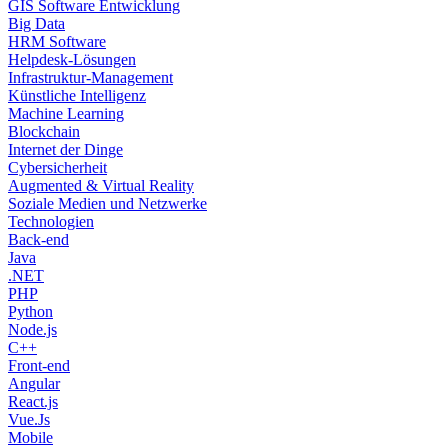
GIS Software Entwicklung
Big Data
HRM Software
Helpdesk-Lösungen
Infrastruktur-Management
Künstliche Intelligenz
Machine Learning
Blockchain
Internet der Dinge
Cybersicherheit
Augmented & Virtual Reality
Soziale Medien und Netzwerke
Technologien
Back-end
Java
.NET
PHP
Python
Node.js
C++
Front-end
Angular
React.js
Vue.Js
Mobile