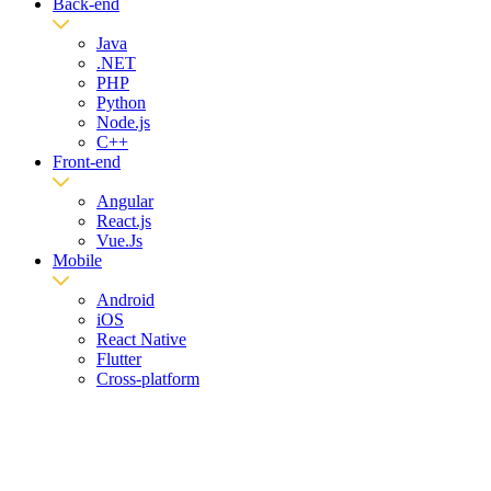
Back-end
Java
.NET
PHP
Python
Node.js
C++
Front-end
Angular
React.js
Vue.Js
Mobile
Android
iOS
React Native
Flutter
Cross-platform