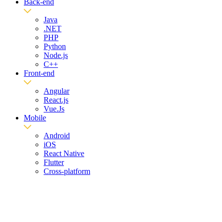
Back-end
Java
.NET
PHP
Python
Node.js
C++
Front-end
Angular
React.js
Vue.Js
Mobile
Android
iOS
React Native
Flutter
Cross-platform