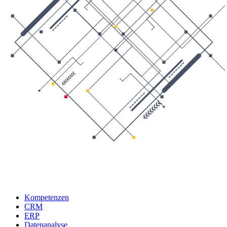
Kompetenzen
CRM
ERP
Datenanalyse