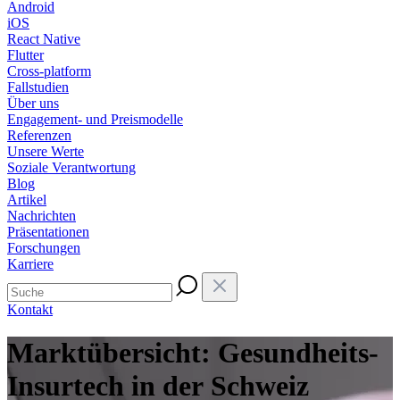
Android
iOS
React Native
Flutter
Cross-platform
Fallstudien
Über uns
Engagement- und Preismodelle
Referenzen
Unsere Werte
Soziale Verantwortung
Blog
Artikel
Nachrichten
Präsentationen
Forschungen
Karriere
Kontakt
Marktübersicht: Gesundheits-
Insurtech in der Schweiz