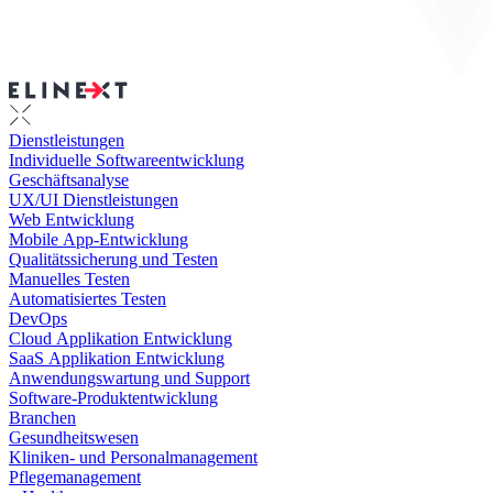
Dienstleistungen
Individuelle Softwareentwicklung
Geschäftsanalyse
UX/UI Dienstleistungen
Web Entwicklung
Mobile App-Entwicklung
Qualitätssicherung und Testen
Manuelles Testen
Automatisiertes Testen
DevOps
Cloud Applikation Entwicklung
SaaS Applikation Entwicklung
Anwendungswartung und Support
Software-Produktentwicklung
Branchen
Gesundheitswesen
Kliniken- und Personalmanagement
Pflegemanagement