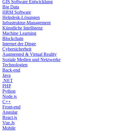
GIS Software Entwicklung
Big Data
HRM Software
Helpdesk-Lösungen
Infrastruktur-Management
Künstliche Intelligenz
Machine Learning
Blockchain
Internet der Dinge
Cybersicherheit
Augmented & Virtual Reality
Soziale Medien und Netzwerke
Technologien
Back-end
Java
.NET
PHP
Python
Node.js
C++
Front-end
Angular
React.js
Vue.Js
Mobile