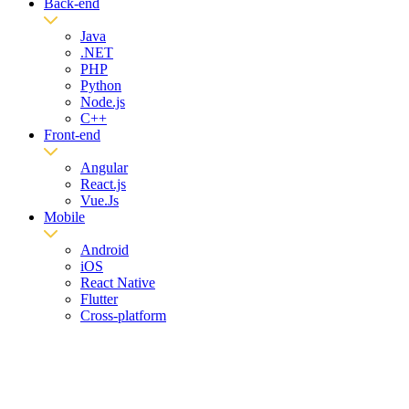
Back-end
Java
.NET
PHP
Python
Node.js
C++
Front-end
Angular
React.js
Vue.Js
Mobile
Android
iOS
React Native
Flutter
Cross-platform