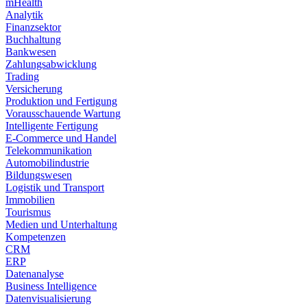
mHealth
Analytik
Finanzsektor
Buchhaltung
Bankwesen
Zahlungsabwicklung
Trading
Versicherung
Produktion und Fertigung
Vorausschauende Wartung
Intelligente Fertigung
E-Commerce und Handel
Telekommunikation
Automobilindustrie
Bildungswesen
Logistik und Transport
Immobilien
Tourismus
Medien und Unterhaltung
Kompetenzen
CRM
ERP
Datenanalyse
Business Intelligence
Datenvisualisierung