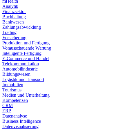
mHealth
Analytik
Finanzsektor
Buchhaltung
Bankwesen
Zahlungsabwicklung
Trading
Versicherung
Produktion und Fertigung
Vorausschauende Wartung
Intelligente Fertigung
E-Commerce und Handel
Telekommunikation
Automobilindustrie
Bildungswesen
Logistik und Transport
Immobilien
Tourismus
Medien und Unterhaltung
Kompetenzen
CRM
ERP
Datenanalyse
Business Intelligence
Datenvisualisierung