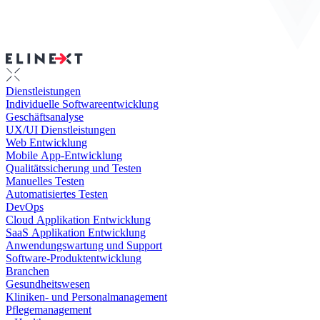
Dienstleistungen
Individuelle Softwareentwicklung
Geschäftsanalyse
UX/UI Dienstleistungen
Web Entwicklung
Mobile App-Entwicklung
Qualitätssicherung und Testen
Manuelles Testen
Automatisiertes Testen
DevOps
Cloud Applikation Entwicklung
SaaS Applikation Entwicklung
Anwendungswartung und Support
Software-Produktentwicklung
Branchen
Gesundheitswesen
Kliniken- und Personalmanagement
Pflegemanagement