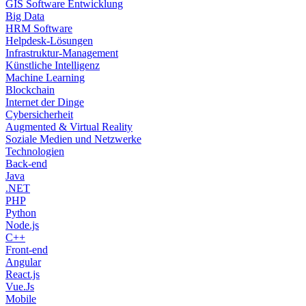
GIS Software Entwicklung
Big Data
HRM Software
Helpdesk-Lösungen
Infrastruktur-Management
Künstliche Intelligenz
Machine Learning
Blockchain
Internet der Dinge
Cybersicherheit
Augmented & Virtual Reality
Soziale Medien und Netzwerke
Technologien
Back-end
Java
.NET
PHP
Python
Node.js
C++
Front-end
Angular
React.js
Vue.Js
Mobile