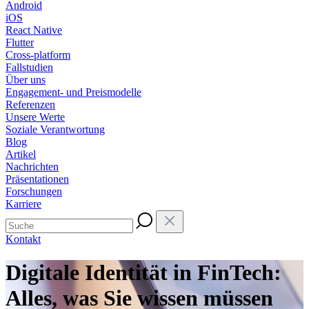
Android
iOS
React Native
Flutter
Cross-platform
Fallstudien
Über uns
Engagement- und Preismodelle
Referenzen
Unsere Werte
Soziale Verantwortung
Blog
Artikel
Nachrichten
Präsentationen
Forschungen
Karriere
Kontakt
Digitale Identität in FinTech:
Alles, was Sie wissen müssen