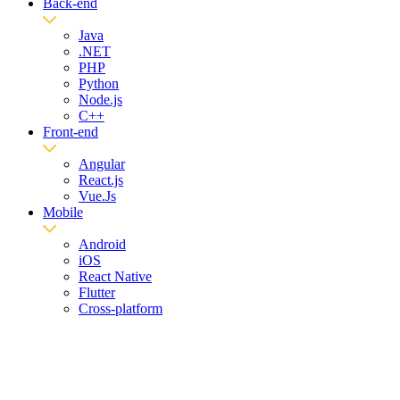
Back-end
Java
.NET
PHP
Python
Node.js
C++
Front-end
Angular
React.js
Vue.Js
Mobile
Android
iOS
React Native
Flutter
Cross-platform