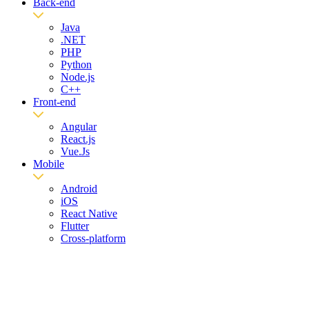
Back-end
Java
.NET
PHP
Python
Node.js
C++
Front-end
Angular
React.js
Vue.Js
Mobile
Android
iOS
React Native
Flutter
Cross-platform