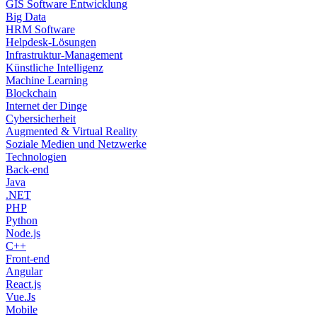
GIS Software Entwicklung
Big Data
HRM Software
Helpdesk-Lösungen
Infrastruktur-Management
Künstliche Intelligenz
Machine Learning
Blockchain
Internet der Dinge
Cybersicherheit
Augmented & Virtual Reality
Soziale Medien und Netzwerke
Technologien
Back-end
Java
.NET
PHP
Python
Node.js
C++
Front-end
Angular
React.js
Vue.Js
Mobile