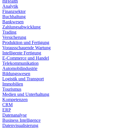
mHealth
Analytik
Finanzsektor
Buchhaltung
Bankwesen
Zahlungsabwicklung
Trading
Versicherung
Produktion und Fertigung
Vorausschauende Wartung
Intelligente Fertigung
E-Commerce und Handel
Telekommunikation
Automobilindustrie
Bildungswesen
Logistik und Transport
Immobilien
Tourismus
Medien und Unterhaltung
Kompetenzen
CRM
ERP
Datenanalyse
Business Intelligence
Datenvisualisierung