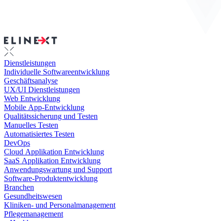
Dienstleistungen
Individuelle Softwareentwicklung
Geschäftsanalyse
UX/UI Dienstleistungen
Web Entwicklung
Mobile App-Entwicklung
Qualitätssicherung und Testen
Manuelles Testen
Automatisiertes Testen
DevOps
Cloud Applikation Entwicklung
SaaS Applikation Entwicklung
Anwendungswartung und Support
Software-Produktentwicklung
Branchen
Gesundheitswesen
Kliniken- und Personalmanagement
Pflegemanagement