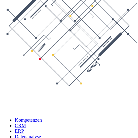
Kompetenzen
CRM
ERP
Datenanalyse