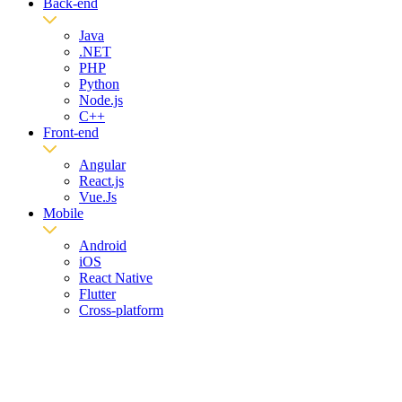
Back-end
Java
.NET
PHP
Python
Node.js
C++
Front-end
Angular
React.js
Vue.Js
Mobile
Android
iOS
React Native
Flutter
Cross-platform